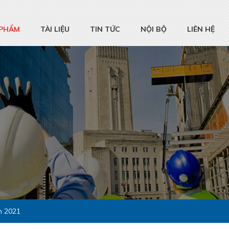
 PHẨM
TÀI LIỆU
TIN TỨC
NỘI BỘ
LIÊN HỆ
 2021