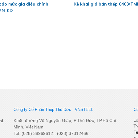
áo mức giá điều chỉnh
Kê khai giá bán thép 0463/T
MN-KD
Công ty Cổ Phần Thép Thủ Đức - VNSTEEL
Cô
Lô
Km9, đường Võ Nguyên Giáp, P.Thủ Đức, TP.Hồ Chí
hí
Tr
Minh, Việt Nam
T
Tel: (028) 38969612 - (028) 37312466