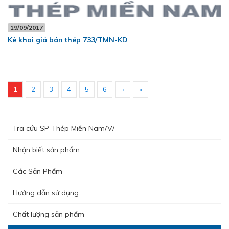
19/09/2017
Kê khai giá bán thép 733/TMN-KD
THÉP MIỀN NAM /V/ chính thức trở lại thị trường Nha Trang -
1
2
3
4
5
6
›
»
Khánh Hòa
Tra cứu SP-Thép Miền Nam/V/
Nhận biết sản phẩm
Các Sản Phẩm
Hướng dẫn sử dụng
Chất lượng sản phẩm
Lễ kết nạp Đảng viên mới – Chi bộ Kỹ Thuật – Chất Lượng