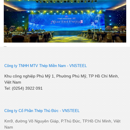
YEP 2025
Công ty TNHH MTV Thép Miền Nam -
VNSTEEL
Khu công nghiệp Phú Mỹ 1, Phường Phú Mỹ, TP Hồ Chí Minh,
Việt Nam
Tel: (0254) 3922 091
Tất niên công ty 2025
Công ty Cổ Phần Thép Thủ Đức - VNSTEEL
Km9, đường Võ Nguyên Giáp, P.Thủ Đức, TP.Hồ Chí Minh, Việt
Nam