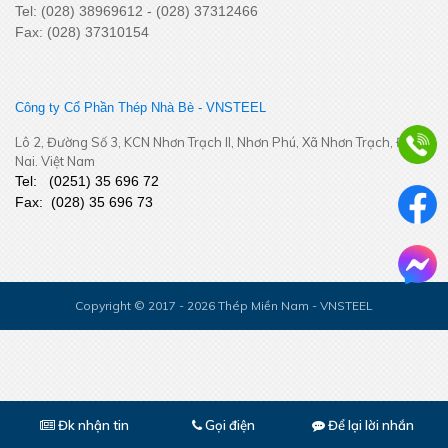
Tel: (028) 38969612 - (028) 37312466
Fax: (028) 37310154
Công ty Cổ Phần Thép Nhà Bè - VNSTEEL
Lô 2, Đường Số 3, KCN Nhơn Trạch II, Nhơn Phú, Xã Nhơn Trạch, Đồng
Hội nghị người lao động năm 2025
Nai. Việt Nam
Tel:
(
0251
) 35 696 72
Fax:
(028) 35 696 73
Copyright © 2017 - 2026 Thép Miền Nam - VNSTEEL
Hội thảo ngành thép 2025
Đk nhận tin
Để lại lời nhắn
Gọi điện
CF0HA8BC77U208RSP5PG