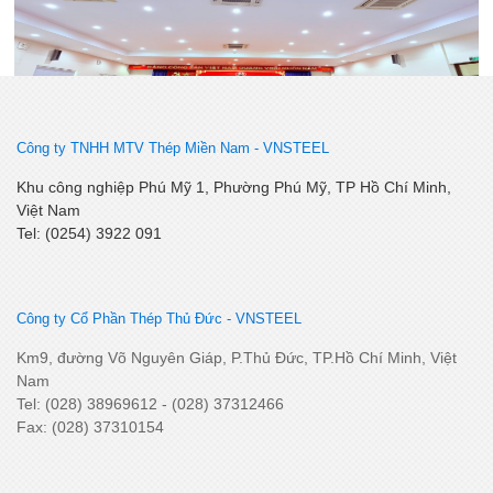
Lễ kết nạp Đảng viên mới – Chi bộ Kỹ Thuật – Chất Lượng
Công ty TNHH MTV Thép Miền Nam -
VNSTEEL
Khu công nghiệp Phú Mỹ 1, Phường Phú Mỹ, TP Hồ Chí Minh,
Việt Nam
Tel: (0254) 3922 091
Công ty Cổ Phần Thép Thủ Đức - VNSTEEL
Km9, đường Võ Nguyên Giáp, P.Thủ Đức, TP.Hồ Chí Minh, Việt
Nam
SSCV tăng cường kết nối, phát triển tiêu thụ tại thị trường
Tel: (028) 38969612 - (028) 37312466
Miền Tây Nam Bộ
Fax: (028) 37310154