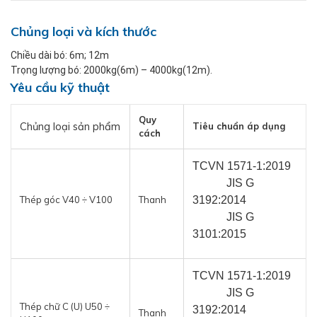
Chủng loại và kích thước
Chiều dài bó: 6m; 12m
Trọng lượng bó: 2000kg(6m) – 4000kg(12m).
Yêu cầu kỹ thuật
Quy
Chủng loại sản phẩm
Tiêu chuẩn áp dụng
cách
TCVN 1571-1:2019

            JIS G 
Thép góc V40 ÷ V100
Thanh
3192:2014

            JIS G 
3101:2015
TCVN 1571-1:2019

            JIS G 
Thép chữ C (U) U50 ÷
3192:2014

Thanh