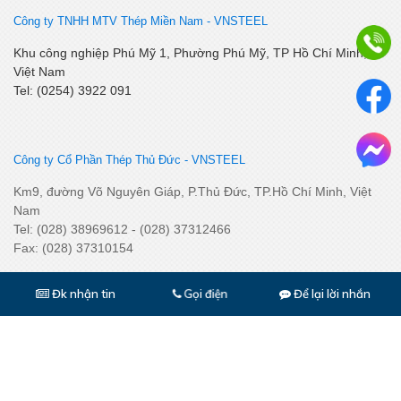
Công ty TNHH MTV Thép Miền Nam -
VNSTEEL
Khu công nghiệp Phú Mỹ 1, Phường Phú Mỹ, TP Hồ Chí Minh,
Việt Nam
Tel: (0254) 3922 091
Công ty Cổ Phần Thép Thủ Đức - VNSTEEL
Km9, đường Võ Nguyên Giáp, P.Thủ Đức, TP.Hồ Chí Minh, Việt
Nam
Tel: (028) 38969612 - (028) 37312466
Fax: (028) 37310154
Đk nhận tin
Để lại lời nhắn
Gọi điện
Công ty Cổ Phần Thép Nhà Bè - VNSTEEL
Lô 2, Đường Số 3, KCN Nhơn Trạch II, Nhơn Phú, Xã Nhơn Trạch, Đồng
Nai. Việt Nam
Tel:
(
0251
) 35 696 72
Fax:
(028) 35 696 73