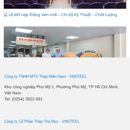
SSCV tăng cường kết nối, phát triển tiêu thụ tại thị trường
Miền Tây Nam Bộ
Công ty TNHH MTV Thép Miền Nam -
VNSTEEL
Bám sát thị trường khu vực Đồng Tháp - Cần Thơ – Cà Mau –
Khu công nghiệp Phú Mỹ 1, Phường Phú Mỹ, TP Hồ Chí Minh,
An Giang – Phú Quốc - Tăng cường kết nối, chủ động thích ứng
Việt Nam
Tel: (0254) 3922 091
Công ty Cổ Phần Thép Thủ Đức - VNSTEEL