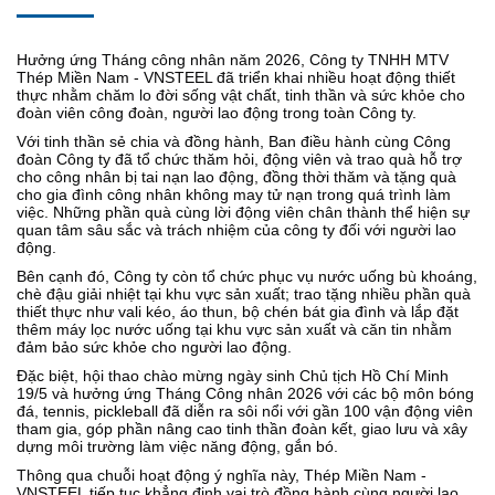
Hưởng ứng Tháng công nhân năm 2026, Công ty TNHH MTV
Thép Miền Nam - VNSTEEL đã triển khai nhiều hoạt động thiết
thực nhằm chăm lo đời sống vật chất, tinh thần và sức khỏe cho
đoàn viên công đoàn, người lao động trong toàn Công ty.
Với tinh thần sẻ chia và đồng hành, Ban điều hành cùng Công
đoàn Công ty đã tổ chức thăm hỏi, động viên và trao quà hỗ trợ
cho công nhân bị tai nạn lao động, đồng thời thăm và tặng quà
cho gia đình công nhân không may tử nạn trong quá trình làm
việc. Những phần quà cùng lời động viên chân thành thể hiện sự
quan tâm sâu sắc và trách nhiệm của công ty đối với người lao
động.
Bên cạnh đó, Công ty còn tổ chức phục vụ nước uống bù khoáng,
chè đậu giải nhiệt tại khu vực sản xuất; trao tặng nhiều phần quà
thiết thực như vali kéo, áo thun, bộ chén bát gia đình và lắp đặt
thêm máy lọc nước uống tại khu vực sản xuất và căn tin nhằm
đảm bảo sức khỏe cho người lao động.
Đặc biệt, hội thao chào mừng ngày sinh Chủ tịch Hồ Chí Minh
19/5 và hưởng ứng Tháng Công nhân 2026 với các bộ môn bóng
đá, tennis, pickleball đã diễn ra sôi nổi với gần 100 vận động viên
tham gia, góp phần nâng cao tinh thần đoàn kết, giao lưu và xây
dựng môi trường làm việc năng động, gắn bó.
Thông qua chuỗi hoạt động ý nghĩa này, Thép Miền Nam -
VNSTEEL tiếp tục khẳng định vai trò đồng hành cùng người lao