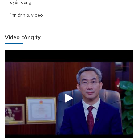
Tuyển dụng
Hình ảnh & Video
Video công ty
Hưởng ứng tháng công nhân 2026 - Lan tỏa tinh thần gắn kết
– Chăm lo người lao động
THÉP MIỀN NAM /V/ chính thức trở lại thị trường Nha Trang -
Khánh Hòa