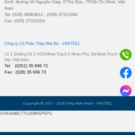
Km9, đường Võ Nguyên Giáp, P.Thủ Đức, TP.Hồ Chí Minh, Việt
Nam
Tel: (028) 38969612 - (028) 37312466
Fax: (028) 37310154
Khai Xuân Bính Ngọ 2026 – Khởi đầu rực rỡ, bứt phá thành
công
Công ty Cổ Phần Thép Nhà Bè - VNSTEEL
Lô 2, Đường Số 3, KCN Nhơn Trạch II, Nhơn Phú, Xã Nhơn Trạch, Đồng
Nai. Việt Nam
Tel:
(
0251
) 35 696 72
Fax:
(028) 35 696 73
Copyright © 2017 - 2026 Thép Miền Nam - VNSTEEL
YEP 2025
CF0HA8BC77U208RSP5PG