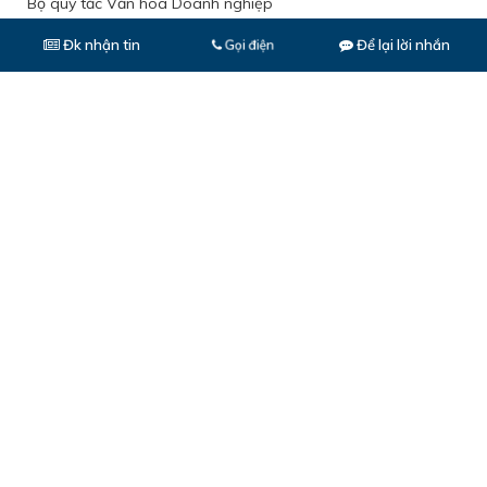
Bộ quy tắc Văn hóa Doanh nghiệp
Đk nhận tin
Để lại lời nhắn
Gọi điện
Thiết bị & Công nghệ
Thương hiệu THÉP MIỀN NAM / V/
Công trình tiêu biểu sử dụng Thép Miền Nam /V/
Hệ thống quản lý chất lượng
Tiêu chuẩn kỹ thuật
Video công ty