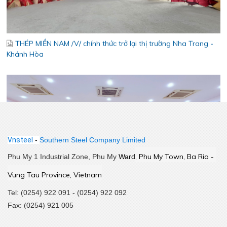
THÉP MIỀN NAM /V/ chính thức trở lại thị trường Nha Trang -
Khánh Hòa
Vnsteel
-
Southern Steel Company Limited
,
 Phu My Town, Ba Ria - 
Phu My 1 Industrial Zone, Phu My
Ward
Lễ kết nạp Đảng viên mới – Chi bộ Kỹ Thuật – Chất Lượng
Vung Tau Province, Vietnam
Tel: (0254) 922 091 - (0254) 922 092
Fax: (0254) 921 005