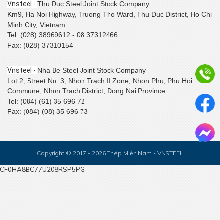
Vnsteel -
Thu Duc Steel Joint Stock Company
Km9, Ha Noi Highway, Truong Tho Ward, Thu Duc District, Ho Chi
Minh City, Vietnam
Tel: (028) 38969612 - 08 37312466
Fax: (028) 37310154
SSCV tăng cường kết nối, phát triển tiêu thụ tại thị trường
Miền Tây Nam Bộ
Vnsteel -
Nha Be Steel Joint Stock Company
Lot 2, Street No. 3, Nhon Trach II Zone, Nhon Phu, Phu Hoi
Commune, Nhon Trach District, Dong Nai Province.
Tel: (084) (61) 35 696 72
Fax: (084) (08) 35 696 73
Copyright © 2017 - 2026 Thép Miền Nam - VNSTEEL
CF0HA8BC77U208RSP5PG
Bám sát thị trường khu vực Đồng Tháp - Cần Thơ – Cà Mau –
An Giang – Phú Quốc - Tăng cường kết nối, chủ động thích ứng