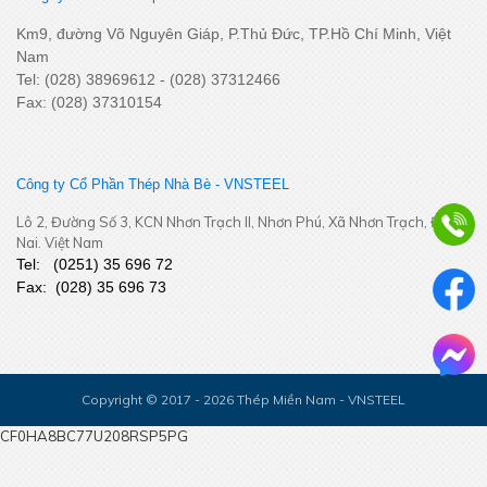
Km9, đường Võ Nguyên Giáp, P.Thủ Đức, TP.Hồ Chí Minh, Việt
Nam
Tel: (028) 38969612 - (028) 37312466
Fax: (028) 37310154
Bám sát thị trường khu vực Đồng Tháp - Cần Thơ – Cà Mau –
An Giang – Phú Quốc - Tăng cường kết nối, chủ động thích ứng
Công ty Cổ Phần Thép Nhà Bè - VNSTEEL
Lô 2, Đường Số 3, KCN Nhơn Trạch II, Nhơn Phú, Xã Nhơn Trạch, Đồng
Nai. Việt Nam
Tel:
(
0251
) 35 696 72
Fax:
(028) 35 696 73
Copyright © 2017 - 2026 Thép Miền Nam - VNSTEEL
Khai Xuân Bính Ngọ 2026 – Khởi đầu rực rỡ, bứt phá thành
CF0HA8BC77U208RSP5PG
công