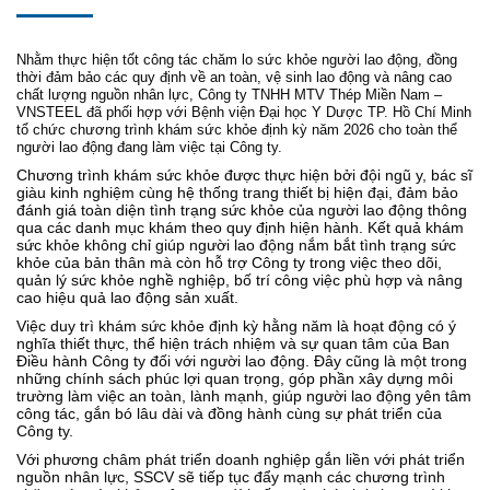
Nhằm thực hiện tốt công tác chăm lo sức khỏe người lao động, đồng
thời đảm bảo các quy định về an toàn, vệ sinh lao động và nâng cao
chất lượng nguồn nhân lực, Công ty TNHH MTV Thép Miền Nam –
VNSTEEL đã phối hợp với Bệnh viện Đại học Y Dược TP. Hồ Chí Minh
tổ chức chương trình khám sức khỏe định kỳ năm 2026 cho toàn thể
người lao động đang làm việc tại Công ty.
Chương trình khám sức khỏe được thực hiện bởi đội ngũ y, bác sĩ
giàu kinh nghiệm cùng hệ thống trang thiết bị hiện đại, đảm bảo
đánh giá toàn diện tình trạng sức khỏe của người lao động thông
qua các danh mục khám theo quy định hiện hành. Kết quả khám
sức khỏe không chỉ giúp người lao động nắm bắt tình trạng sức
khỏe của bản thân mà còn hỗ trợ Công ty trong việc theo dõi,
quản lý sức khỏe nghề nghiệp, bố trí công việc phù hợp và nâng
cao hiệu quả lao động sản xuất.
Việc duy trì khám sức khỏe định kỳ hằng năm là hoạt động có ý
nghĩa thiết thực, thể hiện trách nhiệm và sự quan tâm của Ban
Điều hành Công ty đối với người lao động. Đây cũng là một trong
những chính sách phúc lợi quan trọng, góp phần xây dựng môi
trường làm việc an toàn, lành mạnh, giúp người lao động yên tâm
công tác, gắn bó lâu dài và đồng hành cùng sự phát triển của
Công ty.
Với phương châm phát triển doanh nghiệp gắn liền với phát triển
nguồn nhân lực, SSCV sẽ tiếp tục đẩy mạnh các chương trình