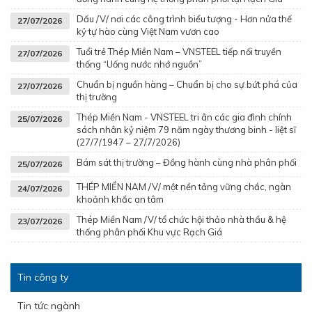
Dấu /V/ nơi các công trình biểu tượng - Hơn nửa thế
27/07/2026
kỷ tự hào cùng Việt Nam vươn cao
Tuổi trẻ Thép Miền Nam – VNSTEEL tiếp nối truyền
27/07/2026
thống “Uống nước nhớ nguồn”
Chuẩn bị nguồn hàng – Chuẩn bị cho sự bứt phá của
27/07/2026
thị trường
Thép Miền Nam - VNSTEEL tri ân các gia đình chính
25/07/2026
sách nhân kỷ niệm 79 năm ngày thương binh - liệt sĩ
(27/7/1947 – 27/7/2026)
Bám sát thị trường – Đồng hành cùng nhà phân phối
25/07/2026
THÉP MIỀN NAM /V/ một nền tảng vững chắc, ngàn
24/07/2026
khoảnh khắc an tâm
Thép Miền Nam /V/ tổ chức hội thảo nhà thầu & hệ
23/07/2026
thống phân phối Khu vực Rạch Giá
Tin công ty
Tin tức ngành