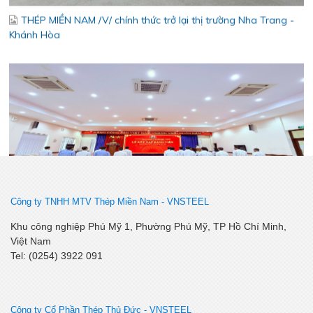
Lễ kết nạp Đảng viên mới – Chi bộ Kỹ Thuật – Chất Lượng
Công ty TNHH MTV Thép Miền Nam -
VNSTEEL
SSCV tăng cường kết nối, phát triển tiêu thụ tại thị trường
Khu công nghiệp Phú Mỹ 1, Phường Phú Mỹ, TP Hồ Chí Minh,
Miền Tây Nam Bộ
Việt Nam
Tel: (0254) 3922 091
Công ty Cổ Phần Thép Thủ Đức - VNSTEEL