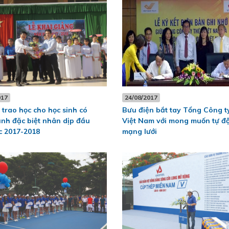
017
24/08/2017
 trao học cho học sinh có
Bưu điện bắt tay Tổng Công t
nh đặc biệt nhân dịp đầu
Việt Nam với mong muốn tự đ
c 2017-2018
mạng lưới