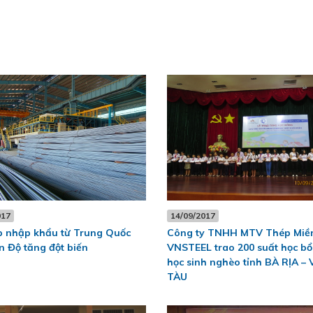
017
14/09/2017
p nhập khẩu từ Trung Quốc
Công ty TNHH MTV Thép Miề
n Độ tăng đột biến
VNSTEEL trao 200 suất học b
học sinh nghèo tỉnh BÀ RỊA –
TÀU