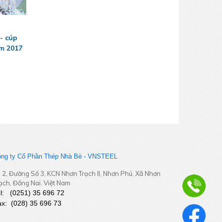
- cúp
ăm 2017
ng ty Cổ Phần Thép Nhà Bè - VNSTEEL
 2, Đường Số 3, KCN Nhơn Trạch II, Nhơn Phú, Xã Nhơn
ạch, Đồng Nai. Việt Nam
el:
(
0251
) 35 696 72
ax:
(028) 35 696 73