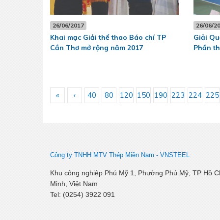
26/06/2017
26/06/2
Khai mạc Giải thể thao Báo chí TP
Giải Qu
Cần Thơ mở rộng năm 2017
Phần t
«
‹
40
80
120
150
190
223
224
225
Công ty TNHH MTV Thép Miền Nam -
VNSTEEL
Khu công nghiệp Phú Mỹ 1, Phường Phú Mỹ, TP Hồ C
Minh, Việt Nam
Tel: (0254) 3922 091