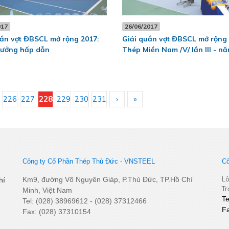
017
26/06/2017
ần vợt ĐBSCL mở rộng 2017:
Giải quần vợt ĐBSCL mở rộng 
hưởng hấp dẫn
Thép Miền Nam /V/ lần III - n
226
227
228
229
230
231
›
»
Công ty Cổ Phần Thép Thủ Đức - VNSTEEL
Cô
Lô
Km9, đường Võ Nguyên Giáp, P.Thủ Đức, TP.Hồ Chí
hí
Tr
Minh, Việt Nam
T
Tel: (028) 38969612 - (028) 37312466
F
Fax: (028) 37310154