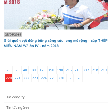
25/06/2018
Giải quần vợt đồng bằng sông cửu long mở rộng - cúp THÉP
MIỀN NAM /V/ lần IV - năm 2018
«
‹
40
80
120
150
190
215
216
217
218
219
220
221
222
223
224
225
230
›
»
Tin công ty
Tin tức ngành